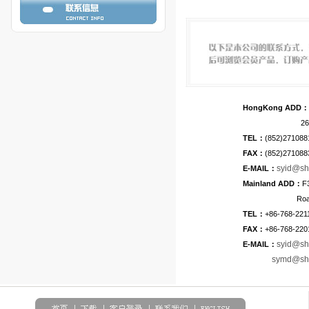
HongKong ADD：
26-38 Kwai C
TEL：
(852)271088
FAX：
(852)271088
syid@sh
E-MAIL：
Mainland ADD：
F
Road,Chaozh
TEL：
+86-768-221
FAX：
+86-768-220
syid@sh
E-MAIL：
symd@sh